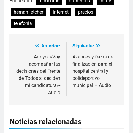
Etiquetado:
alimentos
aumentos
carne
hernan letcher
internet
precios
telefonia
Anterior:
Siguiente:
Arroyo: »Voy
Avances y fecha de
acompañar las
finalización para el
decisiones del Frente
hospital central y
de Todos si deciden
polideportivo
mi candidatura»-
municipal – Audio
Audio
Noticias relacionadas