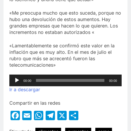
«Me preocupa mucho que esto suceda, porque no
hubo una devolución de estos aumentos. Hay
grandes empresas que hacen lo que quieren. Los
incrementos no estaban autorizados «
«Lamentablemente se confirmó este valor en la
inflación que es muy alto. En el mes de julio el
rubro que más se acrecentó fueron las
telecomunicaciones»
Reproductor
00:00
00:00
de
Ir a descargar
audio
Compartir en las redes
Facebook
Email
WhatsApp
Telegram
X
Compartir