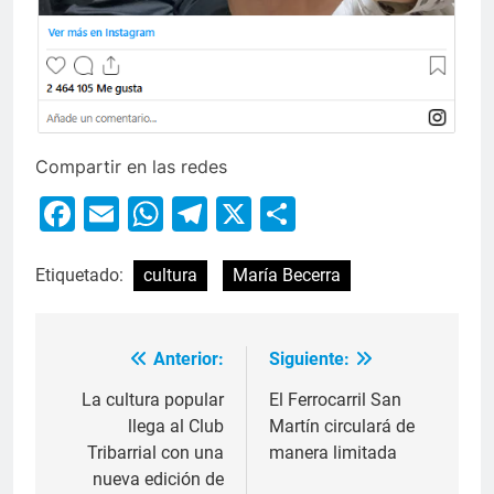
Compartir en las redes
Facebook
Email
WhatsApp
Telegram
X
Compartir
Etiquetado:
cultura
María Becerra
Anterior:
Siguiente:
La cultura popular
El Ferrocarril San
llega al Club
Martín circulará de
Tribarrial con una
manera limitada
nueva edición de