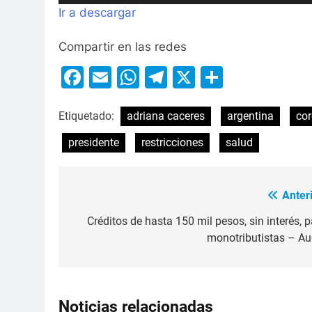
de
Ir a descargar
audio
Compartir en las redes
Facebook
Email
WhatsApp
Telegram
X
Compart
Etiquetado:
adriana caceres
argentina
cor
presidente
restricciones
salud
Anteri
Créditos de hasta 150 mil pesos, sin interés, p
monotributistas – Au
Noticias relacionadas