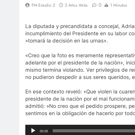
0
FM Estudio 2
5 Años Atrás
1 Minutos
La diputada y precandidata a concejal, Adri
incumplimiento del Presidente en su labor co
»tomará la decisión en las urnas».
«Creo que la foto es meramente representativ
adelante por el presidente de la naciòn», ini
mismo termina violando. Ver privilegios de r
no pudieron despedir a sus seres queridos, e
En ese contexto reveló: «Que violen la cuaren
presidente de la naciòn por el mal funcionami
admitió: »No creo que el pedido prospere, pe
sentimos en la obligación de hacerlo por tod
Reproductor
00:00