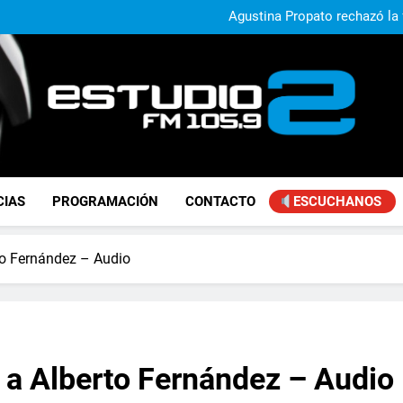
Nuevo operativo de «Ver Bie
Agustina Propato rechazó la fl
«Se
José Ignacio de Mendiguren advi
con Brasil: «No somo
La Secundaria Nº 40 de Manuel 
Nuevo operativo de «Ver Bie
Agustina Propato rechazó la fl
«Se
José Ignacio de Mendiguren advi
con Brasil: «No somo
FM Estudio 2
CIAS
PROGRAMACIÓN
CONTACTO
ESCUCHANOS
rto Fernández – Audio
o a Alberto Fernández – Audio