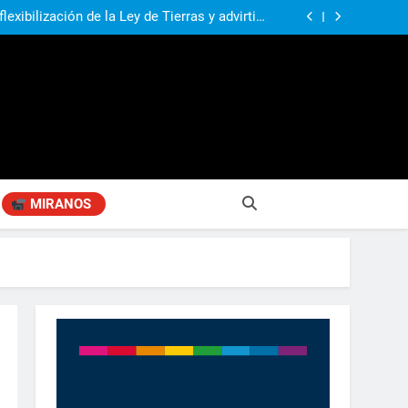
n, Aprender Mejor», ahora en Manuel Alberti
exibilización de la Ley de Tierras y advirtió:
ría una tragedia para la soberanía argentina»
rtió por el impacto de la crisis diplomática
s conscientes de la gravedad de lo que está
Alberti recibió a los estudiantes ampliada y
sucediendo»
transformada en la vuelta a clases
n, Aprender Mejor», ahora en Manuel Alberti
exibilización de la Ley de Tierras y advirtió:
ría una tragedia para la soberanía argentina»
rtió por el impacto de la crisis diplomática
s conscientes de la gravedad de lo que está
sucediendo»
MIRANOS