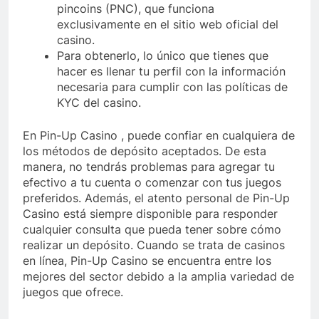
pincoins (PNC), que funciona
exclusivamente en el sitio web oficial del
casino.
Para obtenerlo, lo único que tienes que
hacer es llenar tu perfil con la información
necesaria para cumplir con las políticas de
KYC del casino.
En Pin-Up Casino , puede confiar en cualquiera de
los métodos de depósito aceptados. De esta
manera, no tendrás problemas para agregar tu
efectivo a tu cuenta o comenzar con tus juegos
preferidos. Además, el atento personal de Pin-Up
Casino está siempre disponible para responder
cualquier consulta que pueda tener sobre cómo
realizar un depósito. Cuando se trata de casinos
en línea, Pin-Up Casino se encuentra entre los
mejores del sector debido a la amplia variedad de
juegos que ofrece.