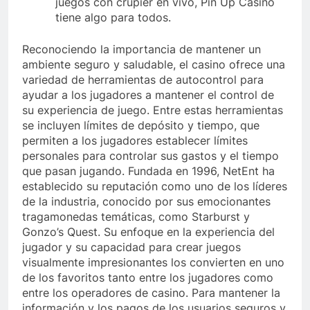
juegos con crupier en vivo, Pin Up Casino
tiene algo para todos.
Reconociendo la importancia de mantener un
ambiente seguro y saludable, el casino ofrece una
variedad de herramientas de autocontrol para
ayudar a los jugadores a mantener el control de
su experiencia de juego. Entre estas herramientas
se incluyen límites de depósito y tiempo, que
permiten a los jugadores establecer límites
personales para controlar sus gastos y el tiempo
que pasan jugando. Fundada en 1996, NetEnt ha
establecido su reputación como uno de los líderes
de la industria, conocido por sus emocionantes
tragamonedas temáticas, como Starburst y
Gonzo’s Quest. Su enfoque en la experiencia del
jugador y su capacidad para crear juegos
visualmente impresionantes los convierten en uno
de los favoritos tanto entre los jugadores como
entre los operadores de casino. Para mantener la
información y los pagos de los usuarios seguros y