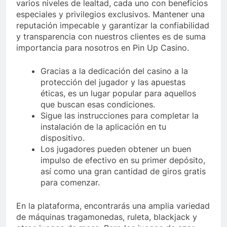
varios niveles de lealtad, cada uno con beneficios
especiales y privilegios exclusivos. Mantener una
reputación impecable y garantizar la confiabilidad
y transparencia con nuestros clientes es de suma
importancia para nosotros en Pin Up Casino.
Gracias a la dedicación del casino a la
protección del jugador y las apuestas
éticas, es un lugar popular para aquellos
que buscan esas condiciones.
Sigue las instrucciones para completar la
instalación de la aplicación en tu
dispositivo.
Los jugadores pueden obtener un buen
impulso de efectivo en su primer depósito,
así como una gran cantidad de giros gratis
para comenzar.
En la plataforma, encontrarás una amplia variedad
de máquinas tragamonedas, ruleta, blackjack y