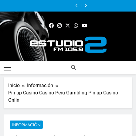
40
que
la
prepara
40
que
la
se
Nº
de
el
visita
para
de
el
visita
prepara
40
Manuel
Gobierno
de
celebrar
Manuel
Gobierno
de
para
de
Alberti
“tuvo
León
a
Alberti
“tuvo
León
celebrar
Manuel
recibió
que
XIV
San
recibió
que
XIV
a
Alberti
a
dar
a
Cayetano
a
dar
a
San
recibió
los
marcha
la
con
los
marcha
la
Cayetano
a
estudiantes
atrás”
Argentina:
procesión
estudiantes
atrás”
Argentina:
con
los
ampliada
con
“Hubiera
y
ampliada
con
“Hubiera
procesión
estudiantes
y
la
preferido
misas
y
la
preferido
y
ampliada
transformada
ley
que
durante
transformada
ley
que
misas
y
en
de
no
toda
en
de
no
FM Estudio 2
durante
transformada
la
tierras
viniera”
la
la
tierras
viniera”
toda
en
vuelta
y
jornada
vuelta
y
la
la
a
advirtió
a
advirtió
jornada
vuelta
clases
un
clases
un
a
cambio
cambio
clases
Inicio
Información
de
de
clima
clima
Pin up Casino Casino Peru Gambling Pin up Casino
político
político
Onlin
entre
entre
los
los
gobernadores
gobernadores
INFORMACIÓN