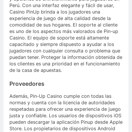
Perú. Con una interfaz elegante y fácil de usar,
Casino PinUp brinda a los jugadores una
experiencia de juego de alta calidad desde la
comodidad de sus hogares. El soporte al cliente
es uno de los aspectos más valorados de Pin-up
Casino. El equipo de soporte está altamente
capacitado y siempre dispuesto a ayudar a los
jugadores con cualquier consulta o problema que
puedan tener. Proteger la información obtenida de
los clientes es una prioridad en el funcionamiento
de la casa de apuestas.
Proveedores
Además, Pin-Up Casino cumple con todas las
normas y cuenta con la licencia de autoridades
respetadas para ofrecer una experiencia de juego
justa y confiable. Los usuarios de dispositivos iOS
pueden descargar la aplicación Pinup desde Apple
Store. Los propietarios de dispositivos Android