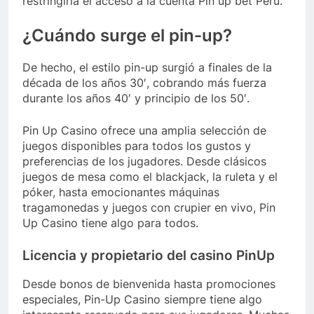
restringiría el acceso a la cuenta Pin up bet Perù.
¿Cuándo surge el pin-up?
De hecho, el estilo pin-up surgió a finales de la
década de los años 30′, cobrando más fuerza
durante los años 40′ y principio de los 50′.
Pin Up Casino ofrece una amplia selección de
juegos disponibles para todos los gustos y
preferencias de los jugadores. Desde clásicos
juegos de mesa como el blackjack, la ruleta y el
póker, hasta emocionantes máquinas
tragamonedas y juegos con crupier en vivo, Pin
Up Casino tiene algo para todos.
Licencia y propietario del casino PinUp
Desde bonos de bienvenida hasta promociones
especiales, Pin-Up Casino siempre tiene algo