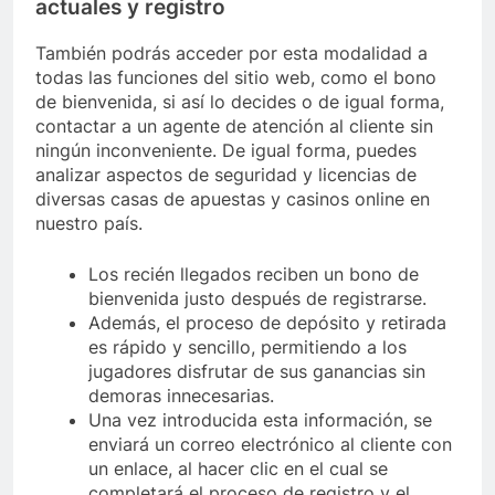
actuales y registro
También podrás acceder por esta modalidad a
todas las funciones del sitio web, como el bono
de bienvenida, si así lo decides o de igual forma,
contactar a un agente de atención al cliente sin
ningún inconveniente. De igual forma, puedes
analizar aspectos de seguridad y licencias de
diversas casas de apuestas y casinos online en
nuestro país.
Los recién llegados reciben un bono de
bienvenida justo después de registrarse.
Además, el proceso de depósito y retirada
es rápido y sencillo, permitiendo a los
jugadores disfrutar de sus ganancias sin
demoras innecesarias.
Una vez introducida esta información, se
enviará un correo electrónico al cliente con
un enlace, al hacer clic en el cual se
completará el proceso de registro y el