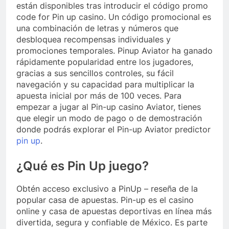
están disponibles tras introducir el código promo
code for Pin up casino. Un código promocional es
una combinación de letras y números que
desbloquea recompensas individuales y
promociones temporales. Pinup Aviator ha ganado
rápidamente popularidad entre los jugadores,
gracias a sus sencillos controles, su fácil
navegación y su capacidad para multiplicar la
apuesta inicial por más de 100 veces. Para
empezar a jugar al Pin-up casino Aviator, tienes
que elegir un modo de pago o de demostración
donde podrás explorar el Pin-up Aviator predictor
pin up
.
¿Qué es Pin Up juego?
Obtén acceso exclusivo a PinUp – reseña de la
popular casa de apuestas. Pin-up es el casino
online y casa de apuestas deportivas en línea más
divertida, segura y confiable de México. Es parte