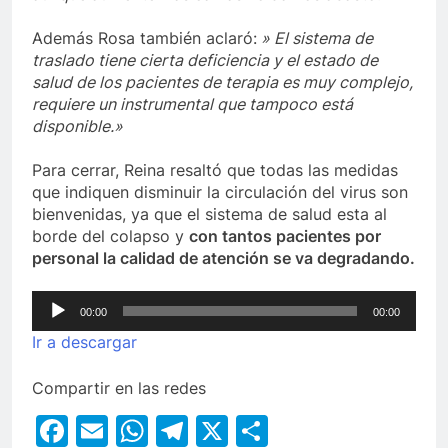
Además Rosa también aclaró:
» El sistema de
traslado tiene cierta deficiencia y el estado de
salud de los pacientes de terapia es muy complejo,
requiere un instrumental que tampoco está
disponible.»
Para cerrar, Reina resaltó que todas las medidas
que indiquen disminuir la circulación del virus son
bienvenidas, ya que el sistema de salud esta al
borde del colapso y
con tantos pacientes por
personal la calidad de atención se va degradando.
Reproductor
00:00
00:00
de
Ir a descargar
audio
Compartir en las redes
Facebook
Email
WhatsApp
Telegram
X
Compartir