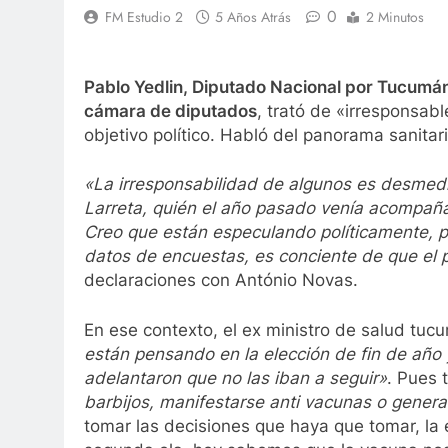
0
FM Estudio 2
5 Años Atrás
2 Minutos
Pablo Yedlin, Diputado Nacional por Tucumán 
cámara de diputados
, trató de «irresponsab
objetivo político. Habló del panorama sanita
«La irresponsabilidad de algunos es desme
Larreta, quién el año pasado venía acompaña
Creo que están especulando políticamente, po
datos de encuestas, es conciente de que el 
declaraciones con António Novas.
En ese contexto, el ex ministro de salud tu
están pensando en la elección de fin de año 
adelantaron que no las iban a seguir»
. Pues 
barbijos, manifestarse anti vacunas o generar
tomar las decisiones que haya que tomar, la