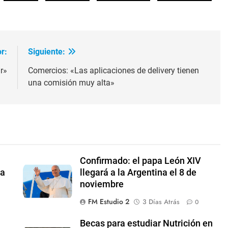
disminuir
el
volumen.
r:
Siguiente:
r»
Comercios: «Las aplicaciones de delivery tienen
una comisión muy alta»
Confirmado: el papa León XIV
 a
llegará a la Argentina el 8 de
noviembre
FM Estudio 2
3 Días Atrás
0
Becas para estudiar Nutrición en