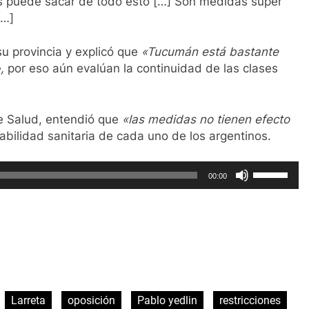
s puede sacar de todo esto […] Son medidas súper
[…]
su provincia y explicó que
«Tucumán está bastante
»,
por eso aún evalúan la continuidad de las clases
de Salud, entendió que
«las medidas no tienen efecto
abilidad sanitaria de cada uno de los argentinos.
Utiliza
00:00
las
teclas
de
flecha
arriba/abaj
ir
para
aumentar
Larreta
oposición
Pablo yedlin
restricciones
o