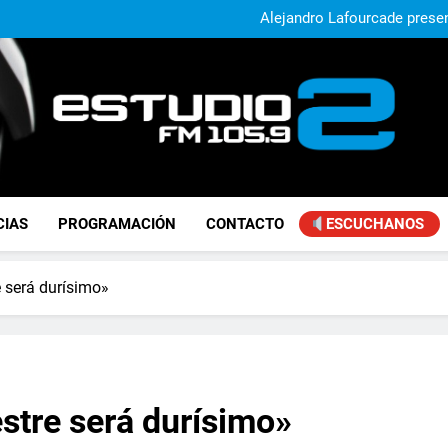
Alejandro Lafourcade present
que, 
Achával, primero en im
El municipio sigue a
Alejandro Lafourcade present
que, 
Achával, primero en im
FM Estudio 2
CIAS
PROGRAMACIÓN
CONTACTO
ESCUCHANOS
e será durísimo»
estre será durísimo»