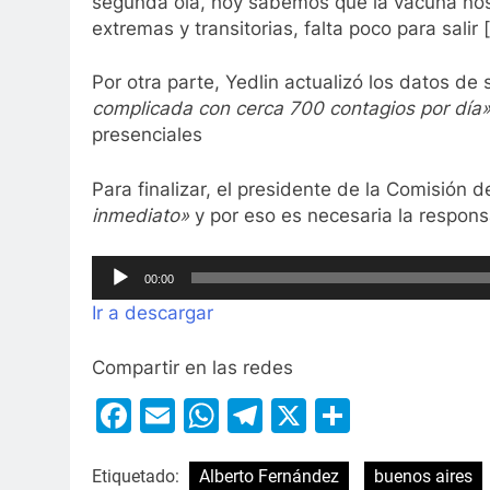
segunda ola, hoy sabemos que la vacuna no
extremas y transitorias, falta poco para salir 
Por otra parte, Yedlin actualizó los datos de 
complicada con cerca 700 contagios por día
presenciales
Para finalizar, el presidente de la Comisión 
inmediato»
y por eso es necesaria la respons
Reproductor
00:00
de
Ir a descargar
audio
Compartir en las redes
Facebook
Email
WhatsApp
Telegram
X
Compart
Etiquetado:
Alberto Fernández
buenos aires