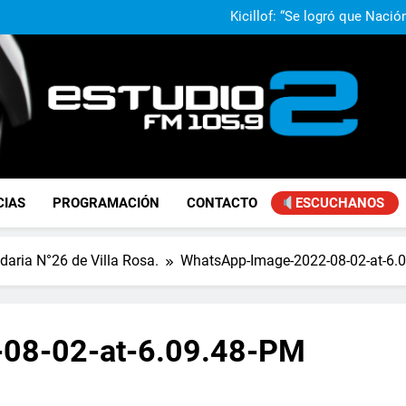
Kicillof: “Se logró que Nació
Achával participó de l
El municipio lleva adelant
Kicillof: “Se logró que Nació
Achával participó de l
El municipio lleva adelant
FM Estudio 2
CIAS
PROGRAMACIÓN
CONTACTO
ESCUCHANOS
daria N°26 de Villa Rosa.
WhatsApp-Image-2022-08-02-at-6.
08-02-at-6.09.48-PM