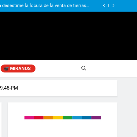
Fabiana Cantilo presenta ‘Flor de Loto’
n desestime la locura de la venta de tierras a
extranjeros”
a movilización al Congreso junto a la Liga de
Intendentes
e trabajos de limpieza de desagües y arroyos
Fabiana Cantilo presenta ‘Flor de Loto’
n desestime la locura de la venta de tierras a
extranjeros”
a movilización al Congreso junto a la Liga de
Intendentes
e trabajos de limpieza de desagües y arroyos
MIRANOS
09.48-PM