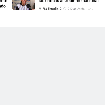
rno:
las críticas al Gobierno nacional
ndo
FM Estudio 2
2 Días Atrás
0