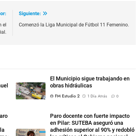
or:
Siguiente:
 el
Comenzó la Liga Municipal de Fútbol 11 Femenino.
al.
El Municipio sigue trabajando en
nuel
obras hidráulicas
FM Estudio 2
1 Día Atrás
0
paro
Paro docente con fuerte impacto
en Pilar: SUTEBA aseguró una
la
adhesión superior al 90% y redobló