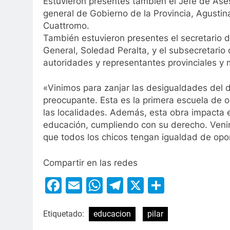
Estuvieron presentes también el Jefe de Aseso
general de Gobierno de la Provincia, Agustina
Cuattromo.
También estuvieron presentes el secretario d
General, Soledad Peralta, y el subsecretari
autoridades y representantes provinciales y 
«Vinimos para zanjar las desigualdades del d
preocupante. Esta es la primera escuela de
las localidades. Además, esta obra impacta
educación, cumpliendo con su derecho. Venim
que todos los chicos tengan igualdad de opo
Compartir en las redes
Facebook
Email
WhatsApp
Telegram
X
Compart
Etiquetado:
educacion
pilar