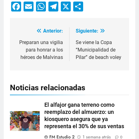
Facebook
Email
WhatsApp
Telegram
X
Compartir
Anterior:
Siguiente:
Preparan una vigilia
Se viene la Copa
para honrar a los
“Municipalidad de
héroes de Malvinas
Pilar” de beach voley
Noticias relacionadas
El alfajor gana terreno como
reemplazo del almuerzo: un
kiosquero asegura que ya
representa el 30% de sus ventas
FM Estudio 2
1 semana atrás
0