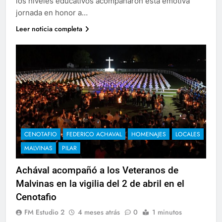
los niveles educativos acompañaron esta emotiva
jornada en honor a…
Leer noticia completa
CENOTAFIO
FEDERICO ACHAVAL
HOMENAJES
LOCALES
MALVINAS
PILAR
Achával acompañó a los Veteranos de
Malvinas en la vigilia del 2 de abril en el
Cenotafio
FM Estudio 2
4 meses atrás
0
1 minutos