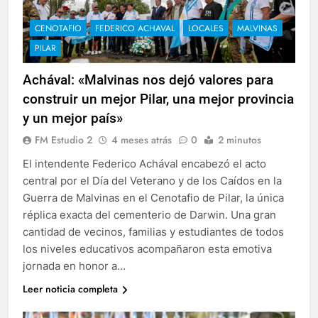
CENOTAFIO
FEDERICO ACHAVAL
LOCALES
MALVINAS
PILAR
Achával: «Malvinas nos dejó valores para
construir un mejor Pilar, una mejor provincia
y un mejor país»
FM Estudio 2
4 meses atrás
0
2 minutos
El intendente Federico Achával encabezó el acto
central por el Día del Veterano y de los Caídos en la
Guerra de Malvinas en el Cenotafio de Pilar, la única
réplica exacta del cementerio de Darwin. Una gran
cantidad de vecinos, familias y estudiantes de todos
los niveles educativos acompañaron esta emotiva
jornada en honor a…
Leer noticia completa