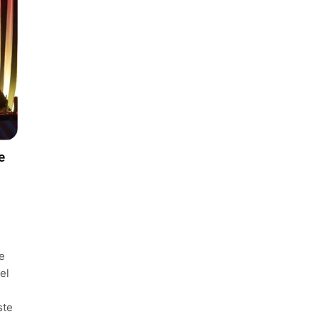
e
e
el
ste