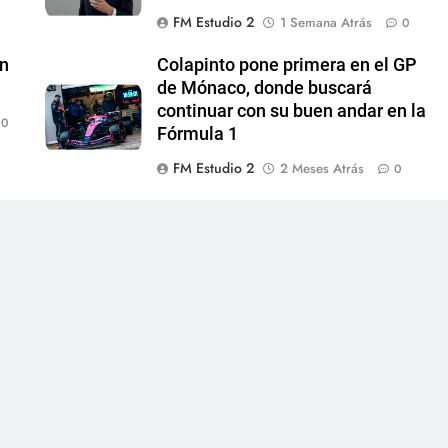
FM Estudio 2
1 Semana Atrás
0
en
Colapinto pone primera en el GP
de Mónaco, donde buscará
continuar con su buen andar en la
0
Fórmula 1
FM Estudio 2
2 Meses Atrás
0