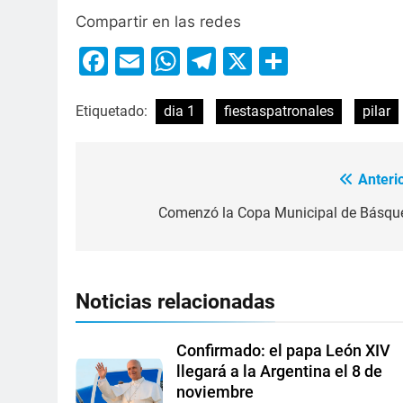
Compartir en las redes
Facebook
Email
WhatsApp
Telegram
X
Compart
Etiquetado:
dia 1
fiestaspatronales
pilar
Anterio
Comenzó la Copa Municipal de Básque
Noticias relacionadas
Confirmado: el papa León XIV
llegará a la Argentina el 8 de
noviembre