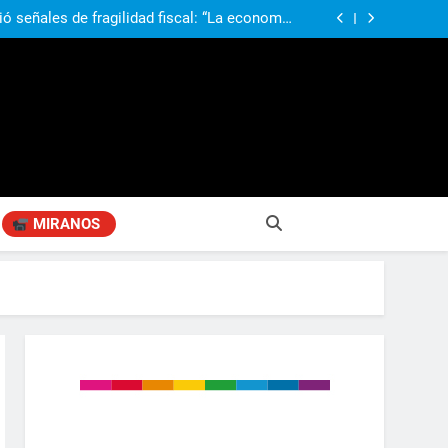
obierno «no renunció» a la venta de tierras a
re otros cambios que considera «gravísimos»
ió señales de fragilidad fiscal: “La economía
problema que puede volver a generar déficit”
 Gobierno “tuvo que dar marcha atrás” con la
mbio de clima político entre los gobernadores
a visita de León XIV a la Argentina: “Hubiera
preferido que no viniera”
obierno «no renunció» a la venta de tierras a
re otros cambios que considera «gravísimos»
ió señales de fragilidad fiscal: “La economía
problema que puede volver a generar déficit”
 Gobierno “tuvo que dar marcha atrás” con la
mbio de clima político entre los gobernadores
a visita de León XIV a la Argentina: “Hubiera
preferido que no viniera”
MIRANOS