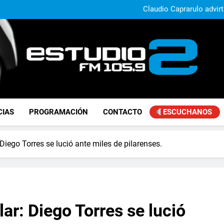
Daniela Vilar aseguró que el G
extranjeros y advirtió sob
Claudio Caprarulo advirt
muestra un 
Carlos Linares afirmó que el
ley de tierras y advirtió un ca
Paco Olveira cuestionó l
Daniela Vilar aseguró que el G
extranjeros y advirtió sob
Claudio Caprarulo advirt
muestra un 
Carlos Linares afirmó que el
ley de tierras y advirtió un ca
Paco Olveira cuestionó l
FM Estudio 2
CIAS
PROGRAMACIÓN
CONTACTO
ESCUCHANOS
 Diego Torres se lució ante miles de pilarenses.
lar: Diego Torres se lució