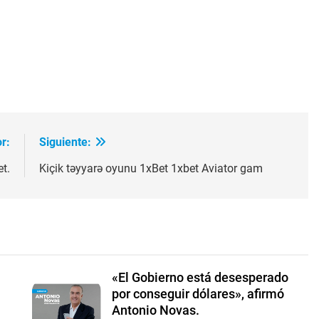
ir
r:
Siguiente:
t.
Kiçik təyyarə oyunu 1xBet 1xbet Aviator gam
«El Gobierno está desesperado
por conseguir dólares», afirmó
Antonio Novas.