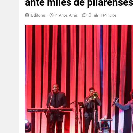
ante miles de pilarenses
0
Editores
4 Años Atrás
1 Minutos