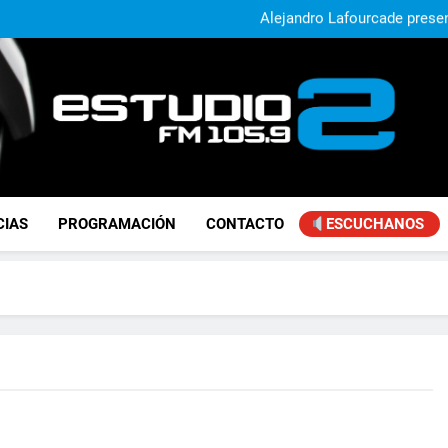
El municipio sigue a
Alejandro Lafourcade present
que, 
Achával, primero en im
Murió Jorge Mes
El municipio sigue a
Alejandro Lafourcade present
que, 
Achával, primero en im
FM Estudio 2
CIAS
PROGRAMACIÓN
CONTACTO
ESCUCHANOS