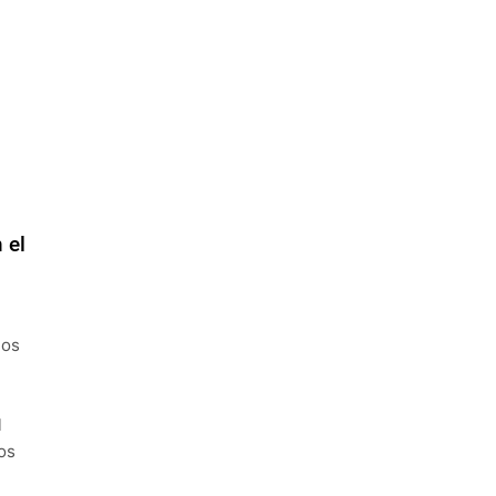
 el
los
l
os