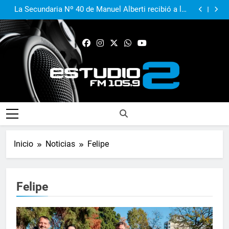
Del Viso se prepara para celebrar a San Cayetano con
soberanía argentina»
procesión y misas durante toda la jornada
La Secundaria Nº 40 de Manuel Alberti recibió a los
estudiantes ampliada y transformada en la vuelta a
Nuevo operativo de «Ver Bien, Aprender Mejor», ahora
clases
en Manuel Alberti
Agustina Propato rechazó la flexibilización de la Ley
de Tierras y advirtió: «Sería una tragedia para la
Del Viso se prepara para celebrar a San Cayetano con
soberanía argentina»
procesión y misas durante toda la jornada
La Secundaria Nº 40 de Manuel Alberti recibió a los
estudiantes ampliada y transformada en la vuelta a
Nuevo operativo de «Ver Bien, Aprender Mejor», ahora
clases
en Manuel Alberti
Agustina Propato rechazó la flexibilización de la Ley
de Tierras y advirtió: «Sería una tragedia para la
soberanía argentina»
FM Estudio 2
Inicio
Noticias
Felipe
Felipe