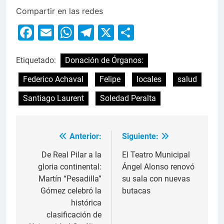
Compartir en las redes
Facebook
Email
WhatsApp
Telegram
X
Compartir
Etiquetado:
Donación de Órganos:
Federico Achaval
Felipe
locales
salud
Santiago Laurent
Soledad Peralta
Anterior:
Siguiente:
De Real Pilar a la
El Teatro Municipal
gloria continental:
Ángel Alonso renovó
Martín “Pesadilla”
su sala con nuevas
Gómez celebró la
butacas
histórica
clasificación de