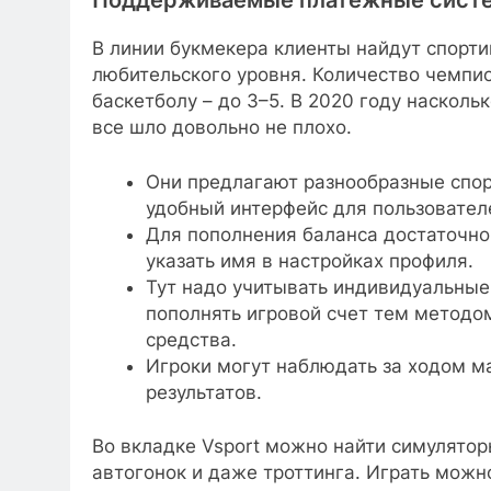
Поддерживаемые платежные систе
В линии букмекера клиенты найдут спорт
любительского уровня. Количество чемпио
баскетболу – до 3–5. В 2020 году насколь
все шло довольно не плохо.
Они предлагают разнообразные спо
удобный интерфейс для пользовател
Для пополнения баланса достаточно 
указать имя в настройках профиля.
Тут надо учитывать индивидуальные
пополнять игровой счет тем методом
средства.
Игроки могут наблюдать за ходом ма
результатов.
Во вкладке Vsport можно найти симуляторы
автогонок и даже троттинга. Играть можно