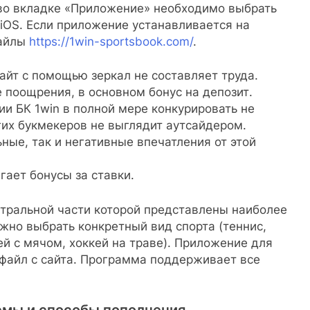
 во вкладке «Приложение» необходимо выбрать
iOS. Если приложение устанавливается на
файлы
https://1win-sportsbook.com/
.
айт с помощью зеркал не составляет труда.
 поощрения, в основном бонус на депозит.
и БК 1win в полной мере конкурировать не
гих букмекеров не выглядит аутсайдером.
ные, так и негативные впечатления от этой
ает бонусы за ставки.
нтральной части которой представлены наиболее
жно выбрать конкретный вид спорта (теннис,
кей с мячом, хоккей на траве). Приложение для
-файл с сайта. Программа поддерживает все