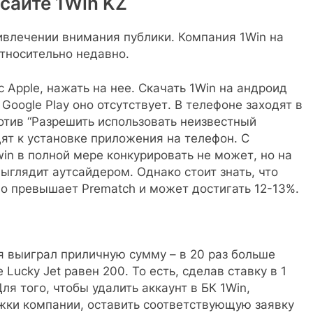
сайте 1Win KZ
ивлечении внимания публики. Компания 1Win на
тносительно недавно.
с Apple, нажать на нее. Скачать 1Win на андроид
Google Play оно отсутствует. В телефоне заходят в
ротив “Разрешить использовать неизвестный
дят к установке приложения на телефон. С
in в полной мере конкурировать не может, но на
ыглядит аутсайдером. Однако стоит знать, что
о превышает Prematch и может достигать 12-13%.
 я выиграл приличную сумму – в 20 раз больше
Lucky Jet равен 200. То есть, сделав ставку в 1
ля того, чтобы удалить аккаунт в БК 1Win,
жки компании, оставить соответствующую заявку