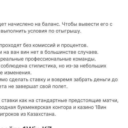
ет начислено на баланс. Чтобы вывести его с
 выполнить условия по отыгрышу.
проходят без комиссий и процентов.
 на ван вин нет в большинстве случаев.
ы реальные профессиональные команды.
соблюдена стилистика, но из-за небольших
е изменения.
мо сделать ставку и вовремя забрать деньги до
ета не завершат свой полет.
 ставки как на стандартные предстоящие матчи,
одная букмекерская контора и казино 1Вин
игроков из Казахстана.