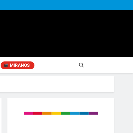
MIRANOS