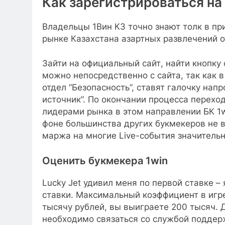
Как зарегистрироваться на 
Владельцы 1Вин КЗ точно знают толк в пр
рынке Казахстана азартных развлечений о
Зайти на официальный сайт, найти кнопку 
можно непосредственно с сайта, так как в 
отдел “Безопасность”, ставят галочку нап
источник”. По окончании процесса перехо
лидерами рынка в этом направлении БК 1w
фоне большинства других букмекеров не в
маржа на многие Live-события значительн
Оценить букмекера 1win
Lucky Jet удивил меня по первой ставке –
ставки. Максимальный коэффициент в игре 
тысячу рублей, вы выиграете 200 тысяч. Д
необходимо связаться со службой поддер