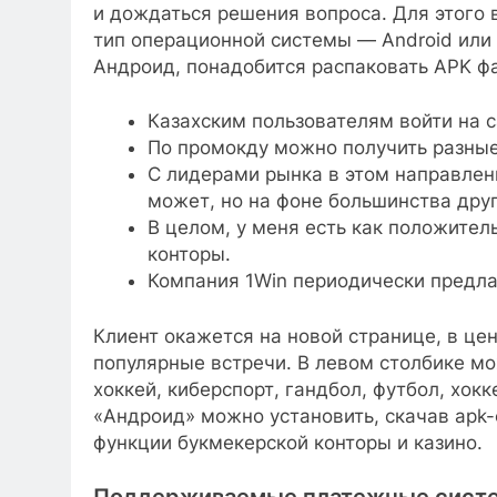
и дождаться решения вопроса. Для этого
тип операционной системы — Android или 
Андроид, понадобится распаковать APK 
Казахским пользователям войти на с
По промокду можно получить разные
С лидерами рынка в этом направлени
может, но на фоне большинства дру
В целом, у меня есть как положитель
конторы.
Компания 1Win периодически предлаг
Клиент окажется на новой странице, в це
популярные встречи. В левом столбике мо
хоккей, киберспорт, гандбол, футбол, хок
«Андроид» можно установить, скачав apk
функции букмекерской конторы и казино.