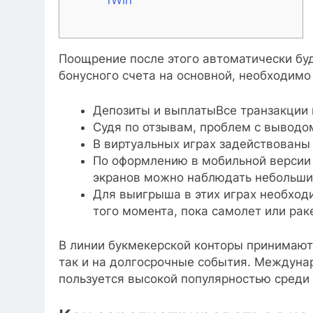
Поощрение после этого автоматически буд
бонусного счета на основной, необходимо
Депозиты и выплатыВсе транзакции 
Судя по отзывам, проблем с выводом
В виртуальных играх задействован
По оформлению в мобильной версии 
экранов можно наблюдать небольши
Для выигрыша в этих играх необходи
того момента, пока самолет или рак
В линии букмекерской конторы принимают
так и на долгосрочные события. Междунар
пользуется высокой популярностью среди 