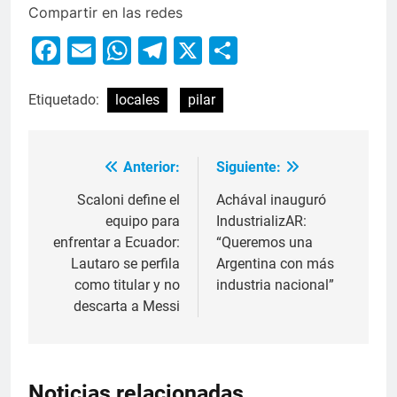
Compartir en las redes
Facebook
Email
WhatsApp
Telegram
X
Compartir
Etiquetado:
locales
pilar
Anterior:
Siguiente:
Scaloni define el
Achával inauguró
equipo para
IndustrializAR:
enfrentar a Ecuador:
“Queremos una
Lautaro se perfila
Argentina con más
como titular y no
industria nacional”
descarta a Messi
Noticias relacionadas