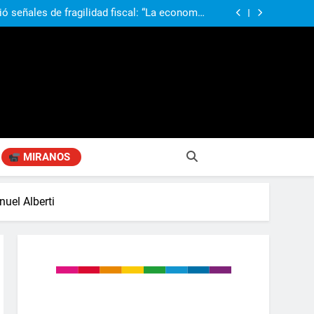
ió señales de fragilidad fiscal: “La economía
problema que puede volver a generar déficit”
 Gobierno “tuvo que dar marcha atrás” con la
mbio de clima político entre los gobernadores
a visita de León XIV a la Argentina: “Hubiera
preferido que no viniera”
obierno «no renunció» a la venta de tierras a
re otros cambios que considera «gravísimos»
ió señales de fragilidad fiscal: “La economía
problema que puede volver a generar déficit”
 Gobierno “tuvo que dar marcha atrás” con la
mbio de clima político entre los gobernadores
a visita de León XIV a la Argentina: “Hubiera
preferido que no viniera”
MIRANOS
uel Alberti