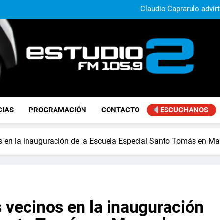
Claudio Caprarulo advirt
muestra un 
Carlos Linares afirmó que el
ley de tierras y advirtió un ca
Paco Olveira cuestionó l
Daniela Vilar aseguró que el G
extranjeros y advirtió sob
Claudio Caprarulo advirt
muestra un 
Carlos Linares afirmó que el
ley de tierras y advirtió un ca
Paco Olveira cuestionó l
FM Estudio 2
CIAS
PROGRAMACIÓN
CONTACTO
ESCUCHANOS
 en la inauguración de la Escuela Especial Santo Tomás en Man
 vecinos en la inauguración