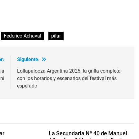
ir
Federico Achaval
pilar
r:
Siguiente:
ia
Lollapalooza Argentina 2025: la grilla completa
ni
con los horarios y escenarios del festival más
esperado
ar
La Secundaria Nº 40 de Manuel