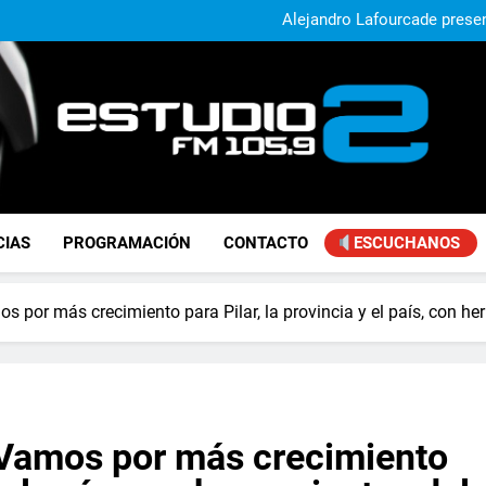
El municipio sigue a
Alejandro Lafourcade present
que, 
Achával, primero en im
El municipio sigue a
Alejandro Lafourcade present
que, 
Achával, primero en im
FM Estudio 2
CIAS
PROGRAMACIÓN
CONTACTO
ESCUCHANOS
 por más crecimiento para Pilar, la provincia y el país, con he
«Vamos por más crecimiento