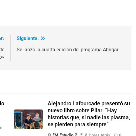
r:
Siguiente:
de
Se lanzó la cuarta edición del programa Abrigar.
o»
do
Alejandro Lafourcade presentó su
nuevo libro sobre Pilar: “Hay
historias que, si nadie las plasma,
se pierden para siempre”
0
FM Estudio 2
8 Horas Atrás
0