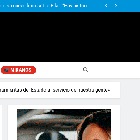
compañando los espacios de deporte para el
desarrollo de la comunidad
ó su nuevo libro sobre Pilar: “Hay historias
si nadie las plasma, se pierden para siempre”
agen positiva entre jefes comunales del GBA
Fabiana Cantilo presenta ‘Flor de Loto’
compañando los espacios de deporte para el
desarrollo de la comunidad
ó su nuevo libro sobre Pilar: “Hay historias
si nadie las plasma, se pierden para siempre”
agen positiva entre jefes comunales del GBA
Fabiana Cantilo presenta ‘Flor de Loto’
MIRANOS
rramientas del Estado al servicio de nuestra gente»