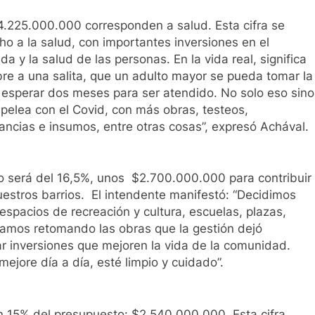
 $4.225.000.000 corresponden a salud. Esta cifra se
cho a la salud, con importantes inversiones en el
a y la salud de las personas. En la vida real, significa
bre a una salita, que un adulto mayor se pueda tomar la
e esperar dos meses para ser atendido. No solo eso sino
elea con el Covid, con más obras, testeos,
ancias e insumos, entre otras cosas”, expresó Achával.
to será del 16,5%, unos $2.700.000.000 para contribuir
uestros barrios. El intendente manifestó: “Decidimos
 espacios de recreación y cultura, escuelas, plazas,
tamos retomando las obras que la gestión dejó
 inversiones que mejoren la vida de la comunidad.
ejore día a día, esté limpio y cuidado”.
un 15% del presupuesto: $2.540.000.000. Esta cifra