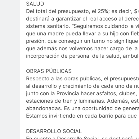
SALUD
Del total del presupuesto, el 25%; es decir,
destinará a garantizar el real acceso al dere
sistema sanitario. “Seguiremos cuidando la vid
que una madre pueda llevar a su hijo con fie
presión, que conseguir un turno no signifiqu
que además nos volvemos hacer cargo de la p
incorporación de personal de la salud, ambul
OBRAS PÚBLICAS
Respecto a las obras públicas, el presupues
al desarrollo y crecimiento de cada uno de n
junto con la Provincia hacer asfaltos, clubes,
estaciones de tren y luminarias. Además, es
abandonadas. Es una oportunidad de generar
Estamos invirtiendo en cada barrio para que m
DESARROLLO SOCIAL
En cuanto a Desarrollo Social, se destinará 