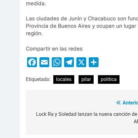
medida.
Las ciudades de Junín y Chacabuco son fund
Provincia de Buenos Aires y ocupan un lugar e
región.
Compartir en las redes
Facebook
Email
WhatsApp
Telegram
X
Compart
Etiquetado:
locales
pilar
politica
Anterio
Luck Ra y Soledad lanzan la nueva canción de 
A