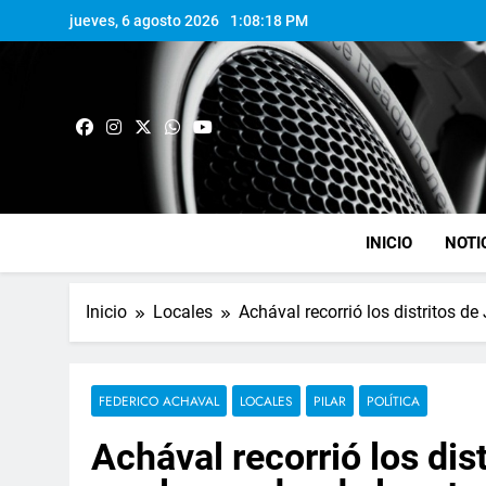
jueves, 6 agosto 2026
1:08:19 PM
INICIO
NOTI
Inicio
Locales
Achával recorrió los distritos de
FEDERICO ACHAVAL
LOCALES
PILAR
POLÍTICA
Achával recorrió los di