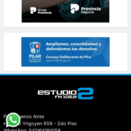
Pilar, Buenos Aires
Hipólito Yrigoyen 659 - 2do Piso
WhatsApp: 541164191059