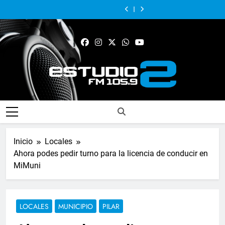
Fabiana Cantilo
El municipio
espacios de
presentó su
positiva entre
presenta ‘Flor de
sigue
Alejandro
Achával, primero
deporte para el
nuevo libro sobre
jefes comunales
Loto’
acompañando los
Lafourcade
en imagen
Fabiana Cantilo
desarrollo de la
Pilar: “Hay
del GBA
espacios de
presentó su
positiva entre
presenta ‘Flor de
comunidad
historias que, si
deporte para el
nuevo libro sobre
jefes comunales
Loto’
nadie las plasma,
desarrollo de la
Pilar: “Hay
del GBA
se pierden para
comunidad
historias que, si
siempre”
nadie las plasma,
se pierden para
siempre”
FM Estudio 2
Inicio
Locales
Ahora podes pedir turno para la licencia de conducir en
MiMuni
LOCALES
MUNICIPIO
PILAR