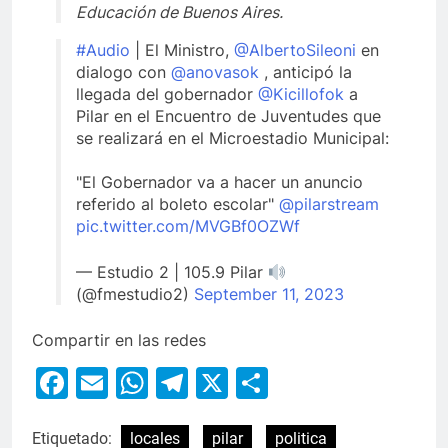
Educación de Buenos Aires.
#Audio
| El Ministro,
@AlbertoSileoni
en
dialogo con
@anovasok
, anticipó la
llegada del gobernador
@Kicillofok
a
Pilar en el Encuentro de Juventudes que
se realizará en el Microestadio Municipal:
"El Gobernador va a hacer un anuncio
referido al boleto escolar"
@pilarstream
pic.twitter.com/MVGBf0OZWf
— Estudio 2 | 105.9 Pilar
(@fmestudio2)
September 11, 2023
Compartir en las redes
Facebook
Email
WhatsApp
Telegram
X
Compartir
Etiquetado:
locales
pilar
politica