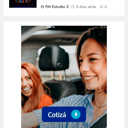
FM Estudio 2
5 días atrás
0