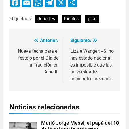
Facebook
Email
WhatsApp
Telegram
X
Compartir
Etiquetado:
deportes
locales
pilar
Anterior:
Siguiente:
Nueva fecha para el
Lizzie Wanger: «Si no
festejo por el Día de
hay estado nacional,
la Tradición en
es imposible que las
Alberti.
universidades
nacionales crezcan»
Noticias relacionadas
Murió Jorge Messi, el papá del 10