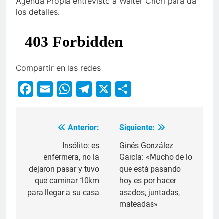
Agenda Propia entrevistó a Walter Cricri para dar
los detalles.
Compartir en las redes
Facebook
Email
WhatsApp
Telegram
X
Compartir
Anterior:
Siguiente:
Insólito: es
Ginés González
enfermera, no la
García: «Mucho de lo
dejaron pasar y tuvo
que está pasando
que caminar 10km
hoy es por hacer
para llegar a su casa
asados, juntadas,
mateadas»