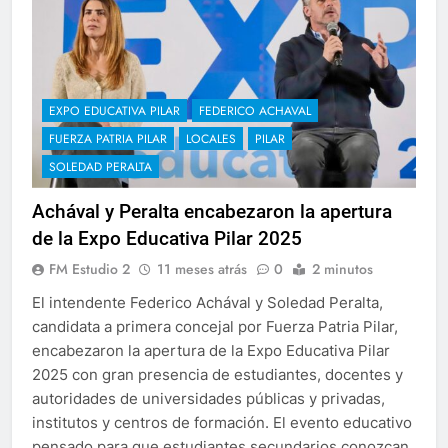
EXPO EDUCATIVA PILAR
FEDERICO ACHAVAL
FUERZA PATRIA PILAR
LOCALES
PILAR
SOLEDAD PERALTA
Achával y Peralta encabezaron la apertura
de la Expo Educativa Pilar 2025
FM Estudio 2
11 meses atrás
0
2 minutos
El intendente Federico Achával y Soledad Peralta,
candidata a primera concejal por Fuerza Patria Pilar,
encabezaron la apertura de la Expo Educativa Pilar
2025 con gran presencia de estudiantes, docentes y
autoridades de universidades públicas y privadas,
institutos y centros de formación. El evento educativo
pensado para que estudiantes secundarios conozcan