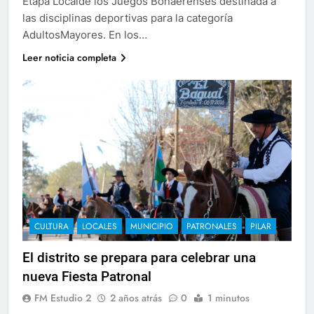
Etapa Localde los Juegos Bonaerenses destinada a
las disciplinas deportivas para la categoría
AdultosMayores. En los…
Leer noticia completa
CULTURA
LOCALES
MUNICIPIO
PATRONALES
PILAR
El distrito se prepara para celebrar una
nueva Fiesta Patronal
FM Estudio 2
2 años atrás
0
1 minutos