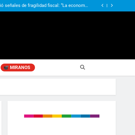
re otros cambios que considera «gravísimos»
ió señales de fragilidad fiscal: “La economía
problema que puede volver a generar déficit”
 Gobierno “tuvo que dar marcha atrás” con la
mbio de clima político entre los gobernadores
a visita de León XIV a la Argentina: “Hubiera
preferido que no viniera”
obierno «no renunció» a la venta de tierras a
re otros cambios que considera «gravísimos»
ió señales de fragilidad fiscal: “La economía
problema que puede volver a generar déficit”
 Gobierno “tuvo que dar marcha atrás” con la
mbio de clima político entre los gobernadores
a visita de León XIV a la Argentina: “Hubiera
preferido que no viniera”
MIRANOS