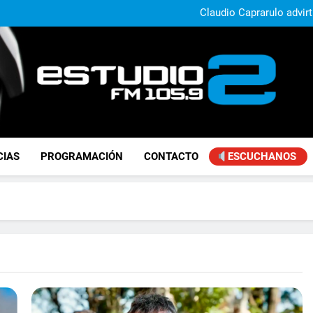
extranjeros y advirtió sob
Claudio Caprarulo advirt
muestra un 
Carlos Linares afirmó que el
ley de tierras y advirtió un ca
Paco Olveira cuestionó l
Daniela Vilar aseguró que el G
extranjeros y advirtió sob
Claudio Caprarulo advirt
muestra un 
Carlos Linares afirmó que el
ley de tierras y advirtió un ca
Paco Olveira cuestionó l
FM Estudio 2
CIAS
PROGRAMACIÓN
CONTACTO
ESCUCHANOS