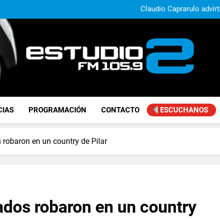
Daniela Vilar aseguró que el G
extranjeros y advirtió sob
Claudio Caprarulo advirt
muestra un 
Carlos Linares afirmó que el
ley de tierras y advirtió un ca
Paco Olveira cuestionó l
Daniela Vilar aseguró que el G
extranjeros y advirtió sob
Claudio Caprarulo advirt
muestra un 
Carlos Linares afirmó que el
ley de tierras y advirtió un ca
Paco Olveira cuestionó l
FM Estudio 2
CIAS
PROGRAMACIÓN
CONTACTO
ESCUCHANOS
robaron en un country de Pilar
dos robaron en un country