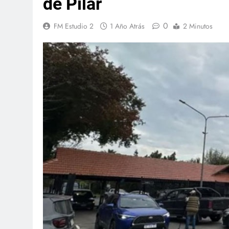
de Pilar
0
FM Estudio 2
1 Año Atrás
2 Minutos