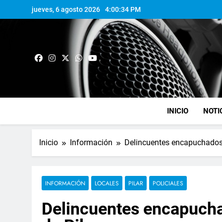
jueves, 6 agosto 2026
4:00:35 PM
INICIO
NOTI
Inicio
Información
Delincuentes encapuchados 
INFORMACIÓN
LOCALES
PILAR
POLICIALES
Delincuentes encapucha