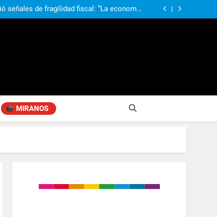
obierno «no renunció» a la venta de tierras a
re otros cambios que considera «gravísimos»
ió señales de fragilidad fiscal: “La economía
problema que puede volver a generar déficit”
 Gobierno “tuvo que dar marcha atrás” con la
mbio de clima político entre los gobernadores
a visita de León XIV a la Argentina: “Hubiera
preferido que no viniera”
obierno «no renunció» a la venta de tierras a
re otros cambios que considera «gravísimos»
ió señales de fragilidad fiscal: “La economía
problema que puede volver a generar déficit”
 Gobierno “tuvo que dar marcha atrás” con la
mbio de clima político entre los gobernadores
a visita de León XIV a la Argentina: “Hubiera
preferido que no viniera”
MIRANOS