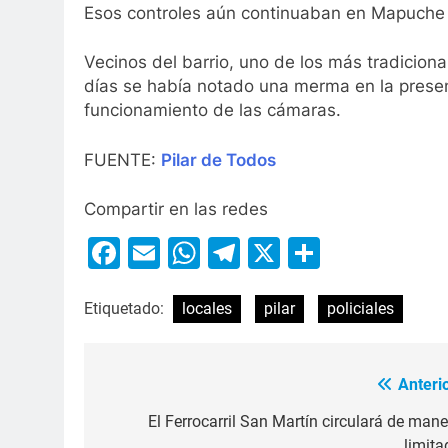
Esos controles aún continuaban en Mapuche a
Vecinos del barrio, uno de los más tradicion
días se había notado una merma en la presen
funcionamiento de las cámaras.
FUENTE:
Pilar de Todos
Compartir en las redes
Facebook
Email
WhatsApp
Telegram
X
Compart
Etiquetado:
locales
pilar
policiales
Anterio
El Ferrocarril San Martín circulará de mane
limita