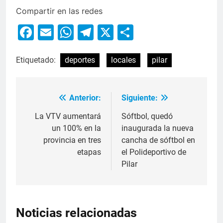
Compartir en las redes
Facebook
Email
WhatsApp
Telegram
X
Compartir
Etiquetado:
deportes
locales
pilar
Anterior:
Siguiente:
La VTV aumentará
Sóftbol, quedó
un 100% en la
inaugurada la nueva
provincia en tres
cancha de sóftbol en
etapas
el Polideportivo de
Pilar
Noticias relacionadas