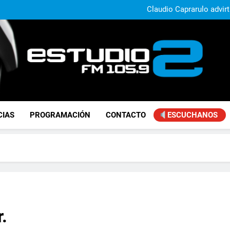
Daniela Vilar aseguró que el G
extranjeros y advirtió sob
Claudio Caprarulo advirt
muestra un 
Carlos Linares afirmó que el
ley de tierras y advirtió un ca
Paco Olveira cuestionó l
Daniela Vilar aseguró que el G
extranjeros y advirtió sob
Claudio Caprarulo advirt
muestra un 
Carlos Linares afirmó que el
ley de tierras y advirtió un ca
Paco Olveira cuestionó l
FM Estudio 2
CIAS
PROGRAMACIÓN
CONTACTO
ESCUCHANOS
.