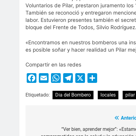
Voluntarios de Pilar, prestaron juramento los
También se reconoció y entregaron menciones
labor. Estuvieron presentes también el secret
bloque del Frente de Todos, Silvio Rodríguez
«Encontramos en nuestros bomberos una inst
es posible soñar y hacer realidad un Pilar mej
Compartir en las redes
Facebook
Email
WhatsApp
Telegram
X
Compart
Etiquetado:
Dia del Bombero
locales
pilar
Anterio
“Ver bien, aprender mejor”: «Estam