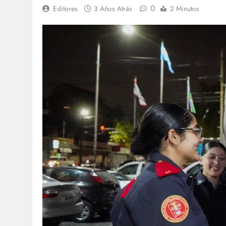
0
Editores
3 Años Atrás
2 Minutos