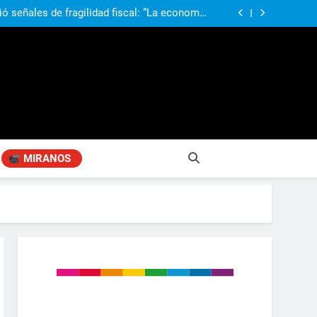
obierno «no renunció» a la venta de tierras a
re otros cambios que considera «gravísimos»
ió señales de fragilidad fiscal: “La economía
problema que puede volver a generar déficit”
 Gobierno “tuvo que dar marcha atrás” con la
mbio de clima político entre los gobernadores
a visita de León XIV a la Argentina: “Hubiera
preferido que no viniera”
obierno «no renunció» a la venta de tierras a
re otros cambios que considera «gravísimos»
ió señales de fragilidad fiscal: “La economía
problema que puede volver a generar déficit”
 Gobierno “tuvo que dar marcha atrás” con la
mbio de clima político entre los gobernadores
a visita de León XIV a la Argentina: “Hubiera
preferido que no viniera”
MIRANOS