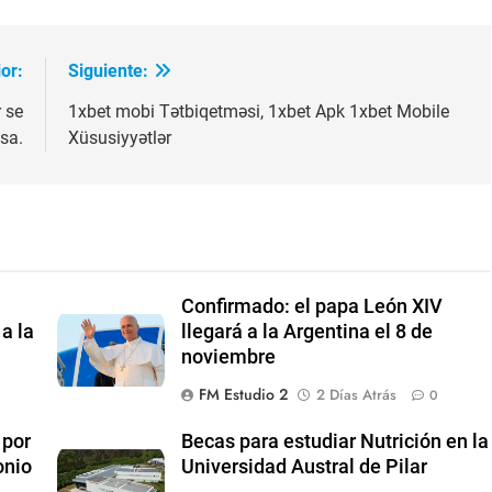
or:
Siguiente:
 se
1xbet mobi Tətbiqetməsi, 1xbet Apk 1xbet Mobile
sa.
Xüsusiyyətlər
Confirmado: el papa León XIV
a la
llegará a la Argentina el 8 de
noviembre
FM Estudio 2
2 Días Atrás
0
 por
Becas para estudiar Nutrición en la
onio
Universidad Austral de Pilar