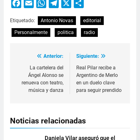
Facebook
Email
WhatsApp
Telegram
X
Compartir
Etiquetado:
Antonio Novas
editorial
Personalmente
politica
radio
Anterior:
Siguiente:
La cartelera del
Real Pilar recibe a
Ángel Alonso se
Argentino de Merlo
renueva con teatro,
en un duelo clave
música y danza
para seguir prendido
Noticias relacionadas
Daniela Vilar aseguró que el