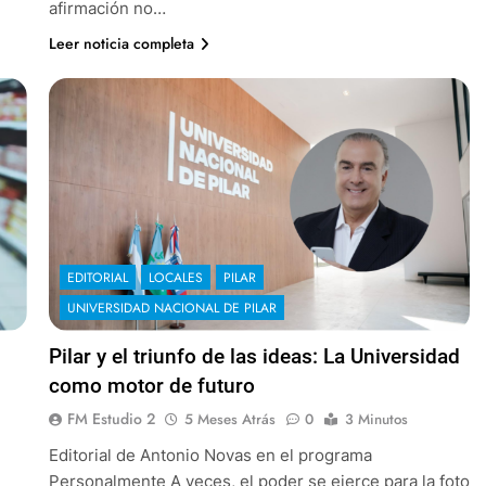
afirmación no…
Leer noticia completa
EDITORIAL
LOCALES
PILAR
UNIVERSIDAD NACIONAL DE PILAR
Pilar y el triunfo de las ideas: La Universidad
como motor de futuro
FM Estudio 2
5 Meses Atrás
0
3 Minutos
Editorial de Antonio Novas en el programa
Personalmente A veces, el poder se ejerce para la foto