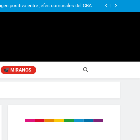
agen positiva entre jefes comunales del GBA
Fabiana Cantilo presenta ‘Flor de Loto’
n desestime la locura de la venta de tierras a
extranjeros”
ó su nuevo libro sobre Pilar: “Hay historias
si nadie las plasma, se pierden para siempre”
agen positiva entre jefes comunales del GBA
Fabiana Cantilo presenta ‘Flor de Loto’
n desestime la locura de la venta de tierras a
extranjeros”
MIRANOS