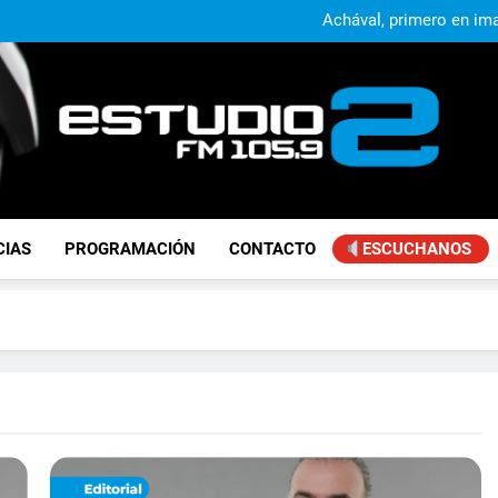
Achával, primero en im
Kicillof: “Se logró que Nació
Alejandro Lafourcade present
que, 
Achával, primero en im
Kicillof: “Se logró que Nació
FM Estudio 2
CIAS
PROGRAMACIÓN
CONTACTO
ESCUCHANOS