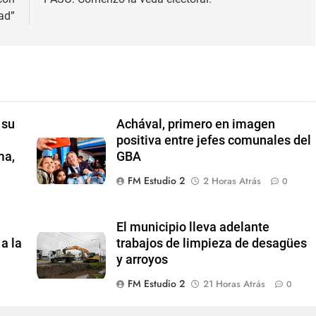
ad”
 su
Achával, primero en imagen
positiva entre jefes comunales del
ma,
GBA
FM Estudio 2
2 Horas Atrás
0
El municipio lleva adelante
a la
trabajos de limpieza de desagües
y arroyos
FM Estudio 2
21 Horas Atrás
0