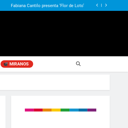
agen positiva entre jefes comunales del GBA
Fabiana Cantilo presenta ‘Flor de Loto’
n desestime la locura de la venta de tierras a
extranjeros”
ó su nuevo libro sobre Pilar: “Hay historias
si nadie las plasma, se pierden para siempre”
agen positiva entre jefes comunales del GBA
Fabiana Cantilo presenta ‘Flor de Loto’
n desestime la locura de la venta de tierras a
extranjeros”
MIRANOS