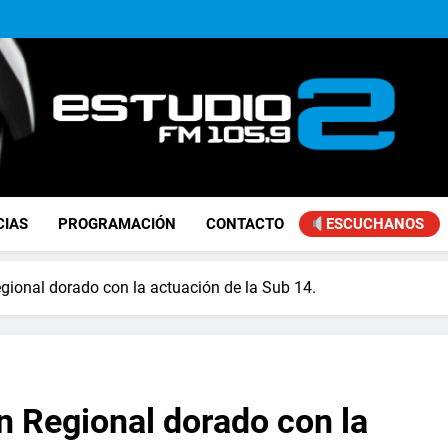
Achával, primero en im
Kicillof: “Se logró que Nació
Alejandro Lafourcade present
que, 
Achával, primero en im
Kicillof: “Se logró que Nació
FM Estudio 2
CIAS
PROGRAMACIÓN
CONTACTO
ESCUCHANOS
gional dorado con la actuación de la Sub 14.
n Regional dorado con la