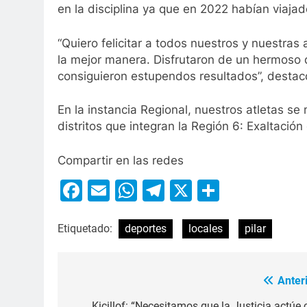
en la disciplina ya que en 2022 habían viajado
“Quiero felicitar a todos nuestros y nuestra
la mejor manera. Disfrutaron de un hermoso d
consiguieron estupendos resultados”, destacó
En la instancia Regional, nuestros atletas s
distritos que integran la Región 6: Exaltació
Compartir en las redes
Facebook
Email
WhatsApp
Telegram
X
Compart
Etiquetado:
deportes
locales
pilar
Anteri
Kicillof: “Necesitamos que la Justicia actúe 