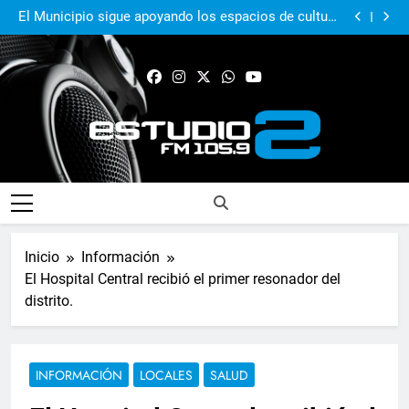
El Municipio acompañó al Centro Papa Francisco en
su primer aniversario
El Municipio sigue apoyando los espacios de cultura
e identidad
Real Pilar sumó en Quilmes y sigue firme en zona de
Reducido
Murió Jorge Messi, el papá del 10 de la selección
argentina
El Municipio acompañó al Centro Papa Francisco en
su primer aniversario
El Municipio sigue apoyando los espacios de cultura
e identidad
Real Pilar sumó en Quilmes y sigue firme en zona de
Reducido
Murió Jorge Messi, el papá del 10 de la selección
argentina
FM Estudio 2
Inicio
Información
El Hospital Central recibió el primer resonador del
distrito.
INFORMACIÓN
LOCALES
SALUD