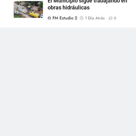
l
El Municipio sigue trabajando en
obras hidráulicas
FM Estudio 2
1 Día Atrás
0