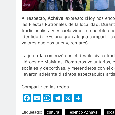
Al respecto,
Achával
expresó: «Hoy nos enco
las Fiestas Patronales de la localidad. Durante
tradicionalista y escuela vimos un pueblo que
identidad». «Es una gran alegría compartir con
valores que nos unen», remarcó.
La jornada comenzó con el desfile cívico trad
Héroes de Malvinas, Bomberos voluntarios, ce
sociales y deportivas, y merenderos con el ci
llevaron adelante distintos espectáculos artís
Compartir en las redes
Facebook
Email
WhatsApp
Telegram
X
Compart
Etiquetado:
cultura
Federico Achaval
loca