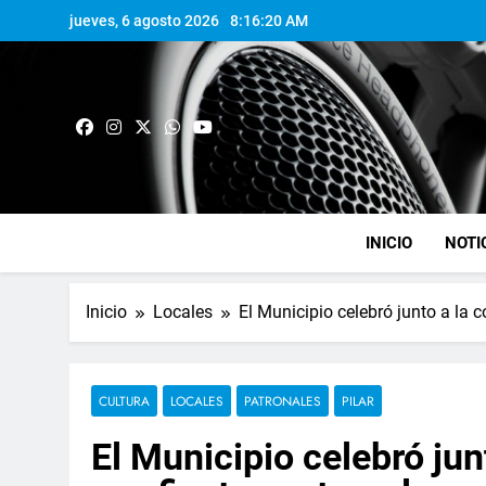
jueves, 6 agosto 2026
8:16:21 AM
INICIO
NOTI
Inicio
Locales
El Municipio celebró junto a la
CULTURA
LOCALES
PATRONALES
PILAR
El Municipio celebró ju