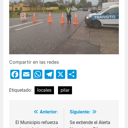
Compartir en las redes
Facebook
Email
WhatsApp
Telegram
X
Compartir
Etiquetado:
locales
pilar
Anterior:
Siguiente:
El Municipio refuerza
Se extiende el Alerta