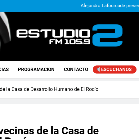
Alejandro Lafourcade present
que, 
Achával, primero en im
El municipio sigue a
Alejandro Lafourcade present
que, 
Achával, primero en im
FM Estudio 2
CIAS
PROGRAMACIÓN
CONTACTO
ESCUCHANOS
s de la Casa de Desarrollo Humano de El Rocío
 vecinas de la Casa de