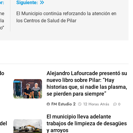
r:
Siguiente:
ne
El Municipio continúa reforzando la atención en
la
los Centros de Salud de Pilar
o”
do
Alejandro Lafourcade presentó su
nuevo libro sobre Pilar: “Hay
historias que, si nadie las plasma,
se pierden para siempre”
FM Estudio 2
12 Horas Atrás
0
El municipio lleva adelante
del
trabajos de limpieza de desagües
y arroyos