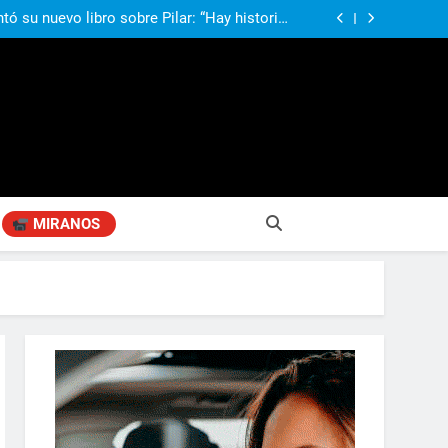
desarrollo de la comunidad
ó su nuevo libro sobre Pilar: “Hay historias
si nadie las plasma, se pierden para siempre”
agen positiva entre jefes comunales del GBA
Fabiana Cantilo presenta ‘Flor de Loto’
compañando los espacios de deporte para el
desarrollo de la comunidad
ó su nuevo libro sobre Pilar: “Hay historias
si nadie las plasma, se pierden para siempre”
agen positiva entre jefes comunales del GBA
Fabiana Cantilo presenta ‘Flor de Loto’
MIRANOS