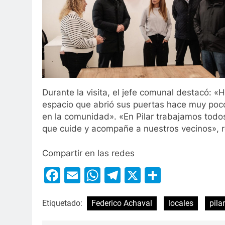
Durante la visita, el jefe comunal destacó: «H
espacio que abrió sus puertas hace muy poco
en la comunidad». «En Pilar trabajamos todos
que cuide y acompañe a nuestros vecinos», 
Compartir en las redes
Facebook
Email
WhatsApp
Telegram
X
Compart
Etiquetado:
Federico Achaval
locales
pilar