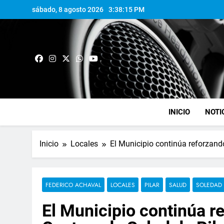
sábado, 8 agosto 2026
3:38:15 PM
INICIO
NOTI
Inicio
Locales
El Municipio continúa reforzando
FEDERICO ACHAVAL
LOCALES
PILAR
SALUD
SOLEDAD 
El Municipio continúa re