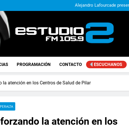
El municipio sigue a
Alejandro Lafourcade present
que, 
Achával, primero en im
Murió Jorge Mes
El municipio sigue a
Alejandro Lafourcade present
que, 
Achával, primero en im
FM Estudio 2
CIAS
PROGRAMACIÓN
CONTACTO
ESCUCHANOS
 la atención en los Centros de Salud de Pilar
PERALTA
forzando la atención en los