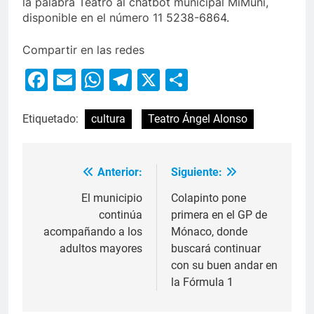
la palabra Teatro al chatbot municipal MiMuni,
disponible en el número 11 5238-6864.
Compartir en las redes
Facebook
Email
WhatsApp
Telegram
X
Compartir
Etiquetado:
cultura
Teatro Ángel Alonso
Anterior:
Siguiente:
El municipio
Colapinto pone
continúa
primera en el GP de
acompañando a los
Mónaco, donde
adultos mayores
buscará continuar
con su buen andar en
la Fórmula 1