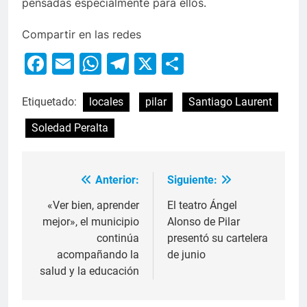
pensadas especialmente para ellos.
Compartir en las redes
Facebook
Email
WhatsApp
Telegram
X
Compartir
Etiquetado:
locales
pilar
Santiago Laurent
Soledad Peralta
Anterior:
Siguiente:
«Ver bien, aprender
El teatro Ángel
mejor», el municipio
Alonso de Pilar
continúa
presentó su cartelera
acompañando la
de junio
salud y la educación