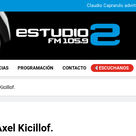
Claudio Caprarulo advirt
muestra un 
Carlos Linares afirmó que el
ley de tierras y advirtió un ca
Paco Olveira cuestionó l
Daniela Vilar aseguró que el G
extranjeros y advirtió sob
Claudio Caprarulo advirt
muestra un 
Carlos Linares afirmó que el
ley de tierras y advirtió un ca
Paco Olveira cuestionó l
FM Estudio 2
CIAS
PROGRAMACIÓN
CONTACTO
ESCUCHANOS
icillof.
el Kicillof.