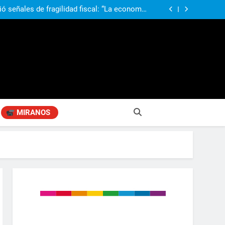
ió señales de fragilidad fiscal: “La economía
problema que puede volver a generar déficit”
 Gobierno “tuvo que dar marcha atrás” con la
mbio de clima político entre los gobernadores
a visita de León XIV a la Argentina: “Hubiera
preferido que no viniera”
obierno «no renunció» a la venta de tierras a
re otros cambios que considera «gravísimos»
ió señales de fragilidad fiscal: “La economía
problema que puede volver a generar déficit”
 Gobierno “tuvo que dar marcha atrás” con la
mbio de clima político entre los gobernadores
a visita de León XIV a la Argentina: “Hubiera
preferido que no viniera”
MIRANOS