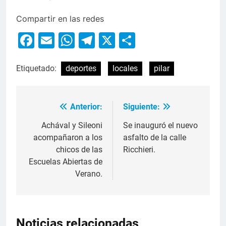
Compartir en las redes
Facebook
Email
WhatsApp
Telegram
X
Compartir
Etiquetado:
deportes
locales
pilar
Anterior:
Siguiente:
Achával y Sileoni
Se inauguró el nuevo
acompañaron a los
asfalto de la calle
chicos de las
Ricchieri.
Escuelas Abiertas de
Verano.
Noticias relacionadas