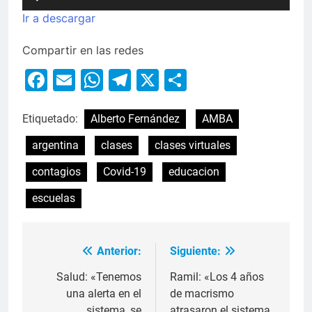
de
Ir a descargar
audio
Compartir en las redes
Facebook
Email
WhatsApp
Telegram
X
Compartir
Etiquetado:
Alberto Fernández
AMBA
argentina
clases
clases virtuales
contagios
Covid-19
educacion
escuelas
Anterior:
Siguiente:
Salud: «Tenemos
Ramil: «Los 4 años
una alerta en el
de macrismo
sistema, se
atrasaron el sistema