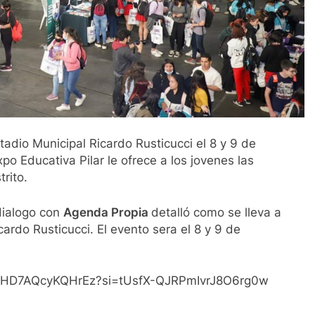
tadio Municipal Ricardo Rusticucci el 8 y 9 de
po Educativa Pilar le ofrece a los jovenes las
rito.
dialogo con
Agenda Propia
detalló como se lleva a
ardo Rusticucci. El evento sera el 8 y 9 de
eXJHD7AQcyKQHrEz?si=tUsfX-QJRPmIvrJ8O6rg0w