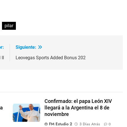
ir
pilar
r:
Siguiente:
 II
Leovegas Sports Added Bonus 202
Confirmado: el papa León XIV
 a
llegará a la Argentina el 8 de
noviembre
FM Estudio 2
3 Días Atrás
0