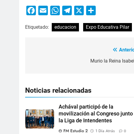
Facebook
Email
WhatsApp
Telegram
X
Compart
Etiquetado:
educacion
Expo Educativa Pilar
Anterio
Murio la Reina Isabel
Noticias relacionadas
Achával participó de la
movilización al Congreso junto
la Liga de Intendentes
FM Estudio 2
1 Día Atrás
0