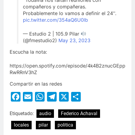
''Todavía nos faltan reuniones con
compañeros y compañeras.
Probablemente lo vamos a definir el 24''.
pic.twitter.com/354aQ6U0lb
— Estudio 2 | 105.9 Pilar
(@fmestudio2)
May 23, 2023
Escucha la nota:
https://open.spotify.com/episode/4k4B2znucGEpp
RwRRnV3hZ
Compartir en las redes
Facebook
Email
WhatsApp
Telegram
X
Compartir
Etiquetado:
audio
Federico Achaval
locales
pilar
politica